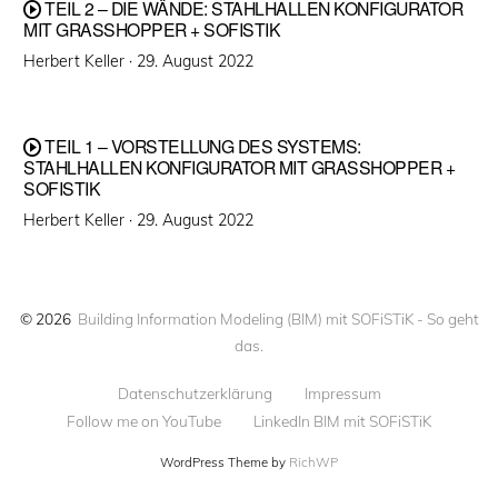
TEIL 2 – DIE WÄNDE: STAHLHALLEN KONFIGURATOR
MIT GRASSHOPPER + SOFISTIK
Veröffentlicht
Herbert Keller ·
29. August 2022
am
TEIL 1 – VORSTELLUNG DES SYSTEMS:
STAHLHALLEN KONFIGURATOR MIT GRASSHOPPER +
SOFISTIK
Veröffentlicht
Herbert Keller ·
29. August 2022
am
© 2026
Building Information Modeling (BIM) mit SOFiSTiK - So geht
das.
Datenschutzerklärung
Impressum
Follow me on YouTube
LinkedIn BIM mit SOFiSTiK
WordPress Theme by
RichWP