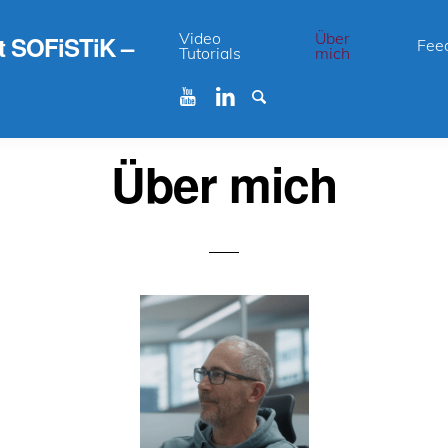
Video
Über
it SOFiSTiK –
Fee
Tutorials
mich
Über mich