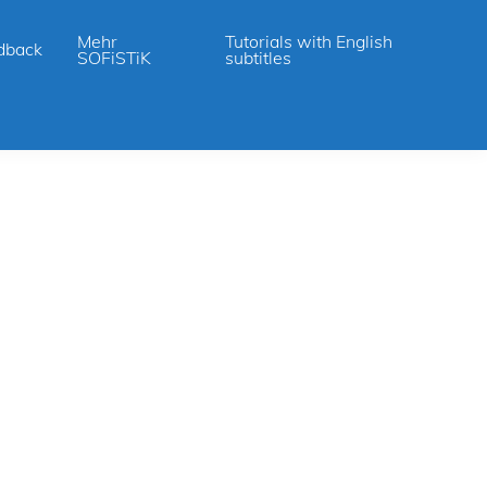
Mehr
Tutorials with English
dback
SOFiSTiK
subtitles