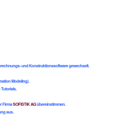
n Berechnungs- und Konstruktionssoftware gewechselt.
rmation Modeling).
Tutorials.
er Firma
SOFiSTiK AG
übereinstimmen.
ung aus.